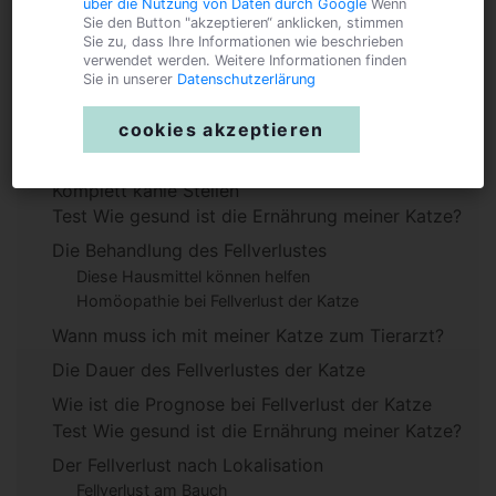
über die Nutzung von Daten durch Google
Wenn
Sie den Button "akzeptieren“ anklicken, stimmen
Sie zu, dass Ihre Informationen wie beschrieben
Ursachen für den Verlust des Fells bei der Katze
verwendet werden. Weitere Informationen finden
Sie in unserer
Datenschutzerlärung
Diagnose
cookies akzeptieren
An diesen Symptomen erkennen ich, dass meine
Katze erkrankt ist
Komplett kahle Stellen
Test Wie gesund ist die Ernährung meiner Katze?
Die Behandlung des Fellverlustes
Diese Hausmittel können helfen
Homöopathie bei Fellverlust der Katze
Wann muss ich mit meiner Katze zum Tierarzt?
Die Dauer des Fellverlustes der Katze
Wie ist die Prognose bei Fellverlust der Katze
Test Wie gesund ist die Ernährung meiner Katze?
Der Fellverlust nach Lokalisation
Fellverlust am Bauch