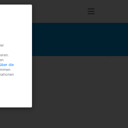
e?
der
ieren.
en
über die
timmen
mationen