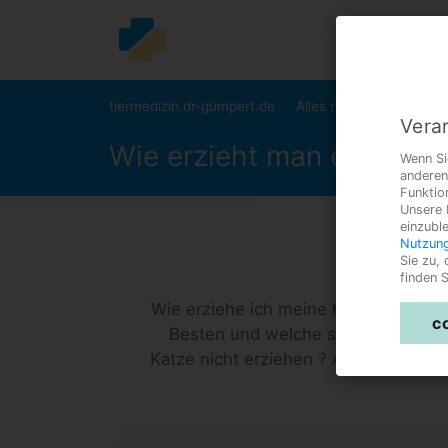
tiermedizin.dr-gumpert.de
Alles rund um die Katze
Verar
Wie erzieht man eine Kat
Wenn Si
anderen
Funktio
Unsere 
einzubl
Nutzung
Sie zu,
finden S
Wie erziehe ich meine Katze am Bes
c
Besten und welche sind eher nacht
Katze nicht erziehen ? Alles rund u