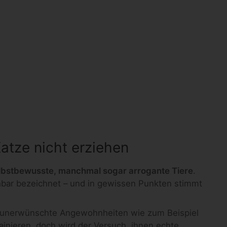
atze nicht erziehen
lbstbewusste, manchmal sogar arrogante Tiere
.
ehbar bezeichnet – und in gewissen Punkten stimmt
 unerwünschte Angewohnheiten wie zum Beispiel
inieren, doch wird der Versuch, ihnen echte