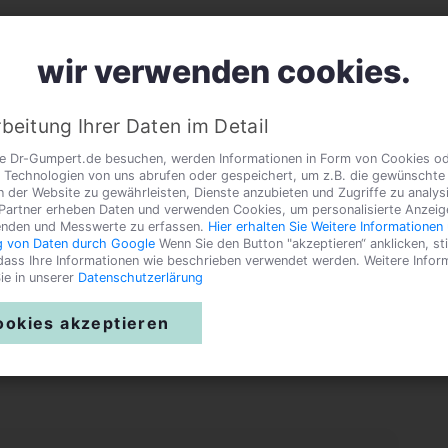
wir verwenden cookies.
Verhalten und Erziehung Ihrer Katze
Wie erzieht man eine Katz
beitung Ihrer Daten im Detail
ze?
e Dr-Gumpert.de besuchen, werden Informationen in Form von Cookies o
 Technologien von uns abrufen oder gespeichert, um z.B. die gewünschte
n der Website zu gewährleisten, Dienste anzubieten und Zugriffe zu analys
Partner erheben Daten und verwenden Cookies, um personalisierte Anzeig
enden und Messwerte zu erfassen.
Hier erhalten Sie Weitere Informationen 
 von Daten durch Google
Wenn Sie den Button "akzeptieren“ anklicken, s
 dass Ihre Informationen wie beschrieben verwendet werden. Weitere Infor
ie in unserer
Datenschutzerlärung
ten ? Welche Methoden eignen sich hierfür am
ookies akzeptieren
eilig zu bewerten? Was kann ich bei meiner
m diesen Themenkomplex wird hier beantwortet