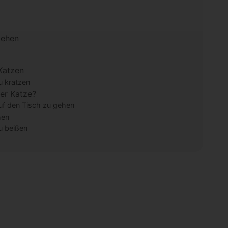
iehen
Katzen
u kratzen
ner Katze?
uf den Tisch zu gehen
hen
u beißen