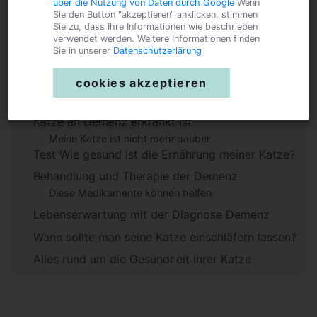
über die Nutzung von Daten durch Google
Wenn
Inhaltsverzeichnis
Sie den Button "akzeptieren“ anklicken, stimmen
Sie zu, dass Ihre Informationen wie beschrieben
verwendet werden. Weitere Informationen finden
Sie in unserer
Datenschutzerlärung
Ursachen von Demenz bei Katzen
cookies akzeptieren
Diagnose Demenz einer Katze
An diesen Symptomen erkenne ich, dass meine
Katze an Demenz erkrankt ist
Meine Katze ist nicht mehr sauber
Test Wie gesund ist die Ernährung meiner Katze?
Behandlung und Therapie der Demenz
Diese Medikamente können helfen
Lebenserwartung mit der Diagnose Demenz
Wann sollte man seine Katze einschläfern lassen?
Alles rund um die Gesundheit Ihrer Katze