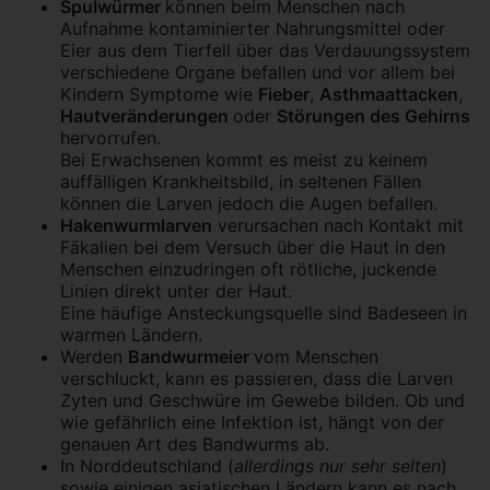
Spulwürmer
können beim Menschen nach
Aufnahme kontaminierter Nahrungsmittel oder
Eier aus dem Tierfell über das Verdauungssystem
verschiedene Organe befallen und vor allem bei
Kindern Symptome wie
Fieber
,
Asthmaattacken
,
Hautveränderungen
oder
Störungen des Gehirns
hervorrufen.
Bei Erwachsenen kommt es meist zu keinem
auffälligen Krankheitsbild, in seltenen Fällen
können die Larven jedoch die Augen befallen.
Hakenwurmlarven
verursachen nach Kontakt mit
Fäkalien bei dem Versuch über die Haut in den
Menschen einzudringen oft rötliche, juckende
Linien direkt unter der Haut.
Eine häufige Ansteckungsquelle sind Badeseen in
warmen Ländern.
Werden
Bandwurmeier
vom Menschen
verschluckt, kann es passieren, dass die Larven
Zyten und Geschwüre im Gewebe bilden. Ob und
wie gefährlich eine Infektion ist, hängt von der
genauen Art des Bandwurms ab.
In Norddeutschland (
allerdings nur sehr selten
)
sowie einigen asiatischen Ländern kann es nach