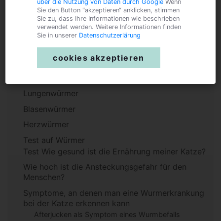
über die Nutzung von Daten durch Google
Wenn
Sie den Button "akzeptieren“ anklicken, stimmen
Sie zu, dass Ihre Informationen wie beschrieben
Spulwürmer
verwendet werden. Weitere Informationen finden
Sie in unserer
Datenschutzerlärung
Hakenwürmer
Bandwürmer
cookies akzeptieren
Katzenleberegel
Test Wie gesund ist die Ernährung meiner Katze?
Lungenwürmer
Blasenwürmer
Herzwürmer
Test auf Würmer
Test Wie gesund ist die Ernährung meiner Katze?
Wie hoch ist die Ansteckungsgefahr für den
Menschen?
Symptome, an denen man eine Wurmerkrankung
bei der Katze erkennen kann
Afterjucken als Symptom eines Wurmbefalls