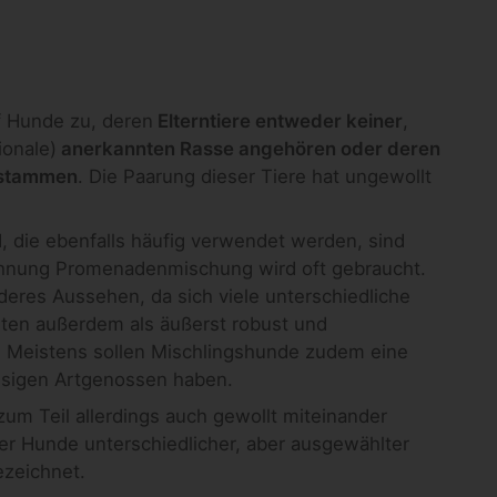
f Hunde zu, deren
Elterntiere entweder keiner
,
ionale)
anerkannten Rasse angehören oder deren
ntstammen
. Die Paarung dieser Tiere hat ungewollt
, die ebenfalls häufig verwendet werden, sind
ichnung Promenadenmischung wird oft gebraucht.
eres Aussehen, da sich viele unterschiedliche
lten außerdem als äußerst robust und
. Meistens sollen Mischlingshunde zudem eine
assigen Artgenossen haben.
um Teil allerdings auch gewollt miteinander
r Hunde unterschiedlicher, aber ausgewählter
ezeichnet.