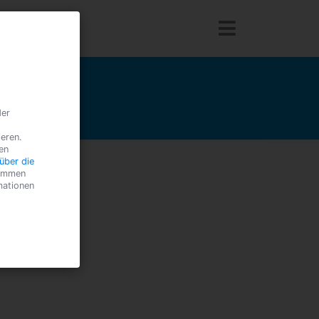
der
ieren.
en
über die
timmen
mationen