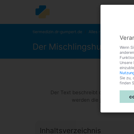
tiermedizin.dr-gumpert.de
Alles rund um den Hun
Verar
Der Mischlingshund
Wenn Si
anderen
Funktio
Unsere 
einzubl
Nutzung
Sie zu,
finden S
Der Text beschreibt die wesentlic
c
werden die jeweiligen Vor
Inhaltsverzeichnis