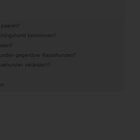
 paaren?
chlingshund bestimmen?
unden?
shunden gegenüber Rassehunden?
ssehunden verändert?
on