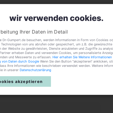
wir verwenden cookies.
d
Die bekanntesten Hunderassen
Der Mischlingshund
beitung Ihrer Daten im Detail
e Dr-Gumpert.de besuchen, werden Informationen in Form von Cookies o
 Technologien von uns abrufen oder gespeichert, um z.B. die gewünschte
n der Website zu gewährleisten, Dienste anzubieten und Zugriffe zu analys
Partner erheben Daten und verwenden Cookies, um personalisierte Anzeig
enden und Messwerte zu erfassen.
Hier erhalten Sie Weitere Informationen 
 von Daten durch Google
Wenn Sie den Button "akzeptieren“ anklicken, s
 dass Ihre Informationen wie beschrieben verwendet werden. Weitere Infor
ie in unserer
Datenschutzerlärung
hen Eigenschaften von Mischlingshunden. Es
ookies akzeptieren
- und Nachteile näher beschrieben.