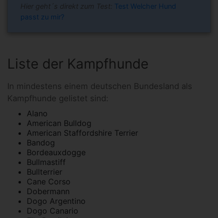
Hier geht´s direkt zum Test:
Test Welcher Hund
passt zu mir?
Liste der Kampfhunde
In mindestens einem deutschen Bundesland als
Kampfhunde gelistet sind:
Alano
American Bulldog
American Staffordshire Terrier
Bandog
Bordeauxdogge
Bullmastiff
Bullterrier
Cane Corso
Dobermann
Dogo Argentino
Dogo Canario