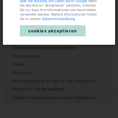
über die Nutzung von Daten durch Google
Wenn
Sie den Button "akzeptieren“ anklicken, stimmen
Ursachen
Sie zu, dass Ihre Informationen wie beschrieben
Diagnose
verwendet werden. Weitere Informationen finden
Sie in unserer
Datenschutzerlärung
Begleitende Symptome
cookies akzeptieren
Wann muss ich zum Tierarzt?
Behandlung / Therapie
Diese Hausmittel können helfen
Homöopathie
Dauer
Prognose
Wie ansteckend ist das für den Menschen?
Kosten für die Behandlung
Weitere Empfehlungen aus der Redaktion