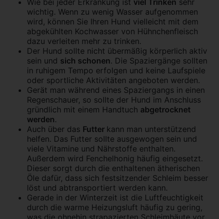
Wie bei jeder Erkrankung ist
viel Trinken
sehr
wichtig. Wenn zu wenig Wasser aufgenommen
wird, können Sie Ihren Hund vielleicht mit dem
abgekühlten Kochwasser von Hühnchenfleisch
dazu verleiten mehr zu trinken.
Der Hund sollte nicht übermäßig körperlich aktiv
sein und
sich schonen
. Die Spaziergänge sollten
in ruhigem Tempo erfolgen und keine Laufspiele
oder sportliche Aktivitäten angeboten werden.
Gerät man während eines Spaziergangs in einen
Regenschauer, so sollte der Hund im Anschluss
gründlich mit einem Handtuch
abgetrocknet
werden
.
Auch über das
Futter
kann man unterstützend
helfen. Das Futter sollte ausgewogen sein und
viele Vitamine und Nährstoffe enthalten.
Außerdem wird Fenchelhonig häufig eingesetzt.
Dieser sorgt durch die enthaltenen ätherischen
Öle dafür, dass sich festsitzender Schleim besser
löst und abtransportiert werden kann.
Gerade in der Winterzeit ist die Luftfeuchtigkeit
durch die warme Heizungsluft häufig zu gering,
was die ohnehin strapazierten Schleimhäute vor