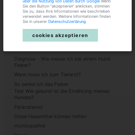
über die Nutzung von Daten durch Google
Wenn
Sie den Button "akzeptieren“ anklicken, stimmen
Sie zu, dass Ihre Informationen wie beschrieben
Ursachen
verwendet werden. Weitere Informationen finden
Sie in unserer
Datenschutzerlärung
Fieber nach Zeckenbiss
Fieber nach Impfung
cookies akzeptieren
Weitere begleitende Symptome, an denen ich
sehe, dass mein Hund erkrankt ist
Diagnose - Wie messe ich bei einem Hund
Fieber?
Wann muss ich zum Tierarzt?
So senke ich das Fieber
Test Wie gesund ist die Ernährung meines
Hundes?
Paracetamol
Diese Hausmittel können helfen
Homöopathie