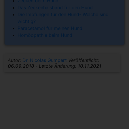
Zecken beim Hund
Das Zeckenhalsband für den Hund
Die Impfungen für den Hund- Welche sind
wichtig?
Paracetamol für meinen Hund
Homöopathie beim Hund
Autor:
Dr. Nicolas Gumpert
Veröffentlicht:
06.09.2018
-
Letzte Änderung:
10.11.2021