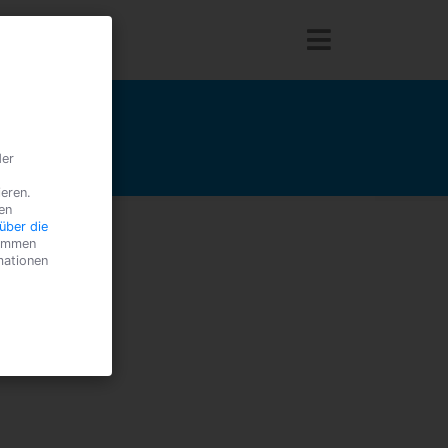
der
ieren.
en
über die
timmen
mationen