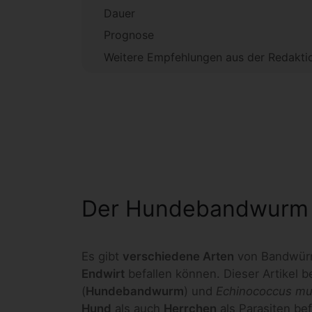
Dauer
Prognose
Weitere Empfehlungen aus der Redakti
Der Hundebandwurm
Es gibt
verschiedene Arten
von Bandwürm
Endwirt
befallen können. Dieser Artikel b
(
Hundebandwurm
) und
Echinococcus mult
Hund
als auch
Herrchen
als Parasiten be