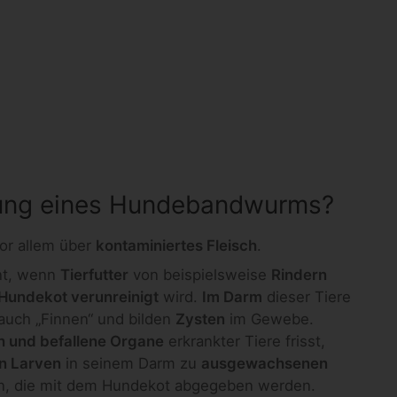
agung eines Hundebandwurms?
or allem über
kontaminiertes Fleisch
.
nt, wenn
Tierfutter
von beispielsweise
Rindern
undekot verunreinigt
wird.
Im Darm
dieser Tiere
auch „Finnen“ und bilden
Zysten
im Gewebe.
h und befallene Organe
erkrankter Tiere frisst,
en Larven
in seinem Darm zu
ausgewachsenen
en, die mit dem Hundekot abgegeben werden.