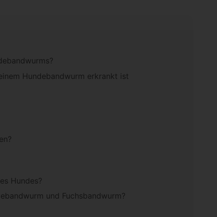
undebandwurms?
 einem Hundebandwurm erkrankt ist
en?
nes Hundes?
undebandwurm und Fuchsbandwurm?