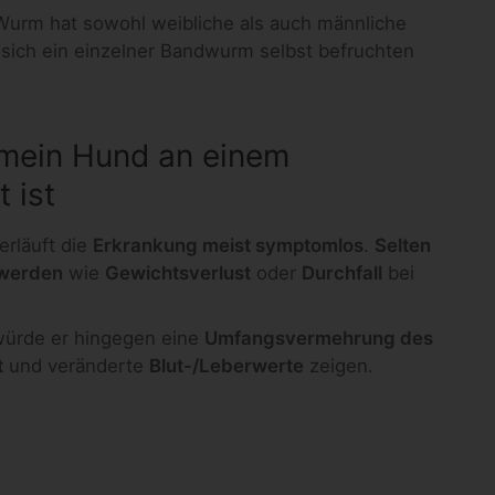
 Wurm hat sowohl weibliche als auch männliche
 sich ein einzelner Bandwurm selbst befruchten
 mein Hund an einem
 ist
rläuft die
Erkrankung meist symptomlos
.
Selten
hwerden
wie
Gewichtsverlust
oder
Durchfall
bei
ürde er hingegen eine
Umfangsvermehrung des
t
und veränderte
Blut-/Leberwerte
zeigen.