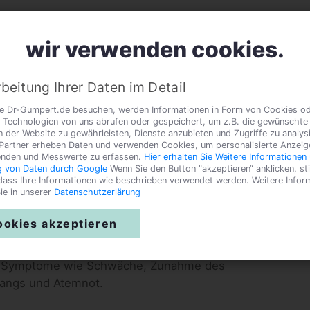
wir verwenden cookies.
d
Die Gesundheit des Hundes
Der Hundebandwurm
beitung Ihrer Daten im Detail
e Dr-Gumpert.de besuchen, werden Informationen in Form von Cookies o
 Technologien von uns abrufen oder gespeichert, um z.B. die gewünschte
n der Website zu gewährleisten, Dienste anzubieten und Zugriffe zu analys
Partner erheben Daten und verwenden Cookies, um personalisierte Anzeig
enden und Messwerte zu erfassen.
Hier erhalten Sie Weitere Informationen 
 von Daten durch Google
Wenn Sie den Button "akzeptieren“ anklicken, s
 dass Ihre Informationen wie beschrieben verwendet werden. Weitere Infor
ie in unserer
Datenschutzerlärung
ls Zwischenwirt oder Endwirt befallen. Die
ookies akzeptieren
miniertes rohes Fleisch. Ist der Hund Endwirt,
st ohne Symptome. Zwischenwirte des
g Symptome wie Schwäche, Zunahme des
angs und Atemnot.