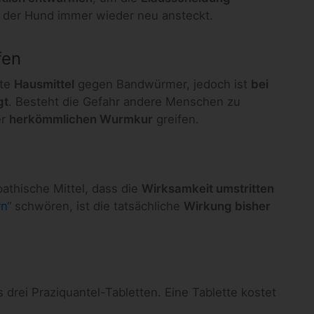
h der Hund immer wieder neu ansteckt.
fen
ste
Hausmittel
gegen Bandwürmer, jedoch ist
bei
gt
. Besteht die Gefahr andere Menschen zu
er
herkömmlichen Wurmkur
greifen.
pathische Mittel, dass die
Wirksamkeit umstritten
rn
“ schwören, ist die tatsächliche
Wirkung bisher
 drei Praziquantel-Tabletten. Eine Tablette kostet