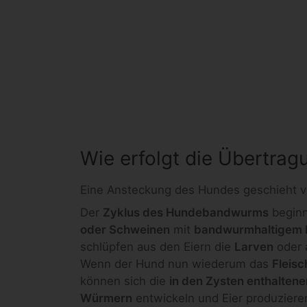
Wie erfolgt die Übertr
Eine Ansteckung des Hundes geschieht v
Der
Zyklus des Hundebandwurms
begin
oder Schweinen
mit
bandwurmhaltigem H
schlüpfen aus den Eiern die
Larven
oder 
Wenn der Hund nun wiederum das
Fleisc
können sich die
in den Zysten enthalten
Würmern
entwickeln und Eier produzier