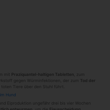
m mit
Praziquantel-haltigen Tabletten
, zum
Wirkstoff gegen Würminfektionen, der zum
Tod der
 toten Tiere über den Stuhl führt.
im Hund
und Eiproduktion ungefähr drei bis vier Wochen
tlich entwurmen
, um die
Eiausscheidung