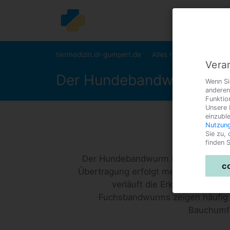
tiermedizin.dr-gumpert.de
Alles rund um den Hun
Verar
Der Hundebandwurm
Wenn Si
anderen
Funktio
Unsere 
einzubl
Nutzung
Sie zu,
finden S
Der Hundebandwurm kann den Hund a
c
Übertragung erfolgt meist über konta
verläuft die Erkrankung mei
Fuchsbandwurms zeigen häufi
Bauchumf