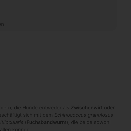
on
ern, die Hunde entweder als
Zwischenwirt
oder
eschäftigt sich mit dem
Echinococcus granulosus
ilocularis
(
Fuchsbandwurm
), die beide sowohl
fallen können.